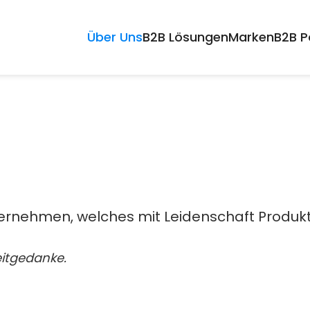
Über Uns
B2B Lösungen
Marken
B2B P
rnehmen, welches mit Leidenschaft Produkte 
eitgedanke.