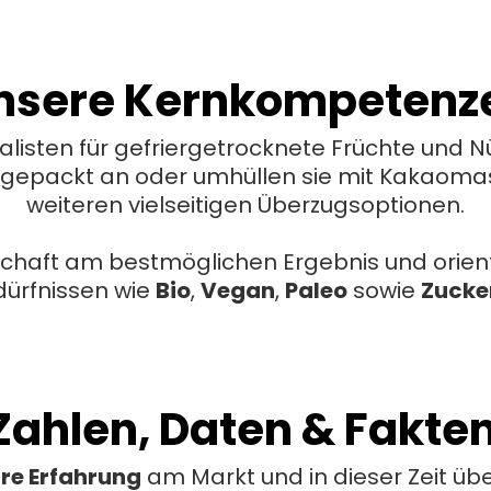
nsere
Kernkompetenz
alisten für gefriergetrocknete Früchte und Nü
abgepackt an oder umhüllen sie mit Kakaom
weiteren vielseitigen Überzugsoptionen.
nschaft am bestmöglichen Ergebnis und orien
ürfnissen wie
Bio
,
Vegan
,
Paleo
sowie
Zucke
Zahlen, Daten & Fakte
re Erfahrung
am Markt und in dieser Zeit üb