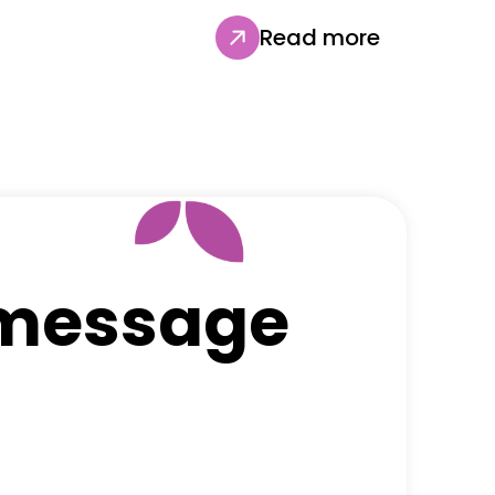
Read more
 message